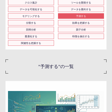
クロス集計
ツールを開発する
データを可視化する
データを要約する
モデリングする
予測する
分類する
効果を把握する
回帰分析
因子分析
最適化する
特徴を抽出する
関連性を把握する
”予測する”の一覧