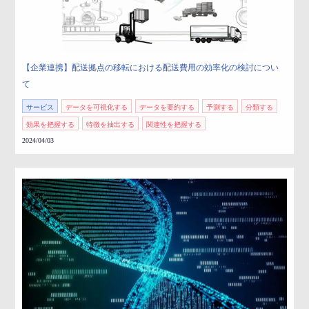
【企業連携】配送拠点の移転における配送費用の効率化の検討につい
て
サービス
データを可視化する
データを要約する
予測する
分類する
効果を把握する
特徴を抽出する
関連性を把握する
2024/04/03