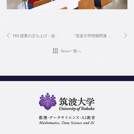
PBL授業の立ち上げ・改善に役立つ実践マニュアルを公開しました Practical Manual for Launching and Improving PBL Courses Now Available
「筑波大学情報関連 業界研究セミナー2025」を2025年9月24日(水)，25日(木)の2日間開催します
News一覧へ