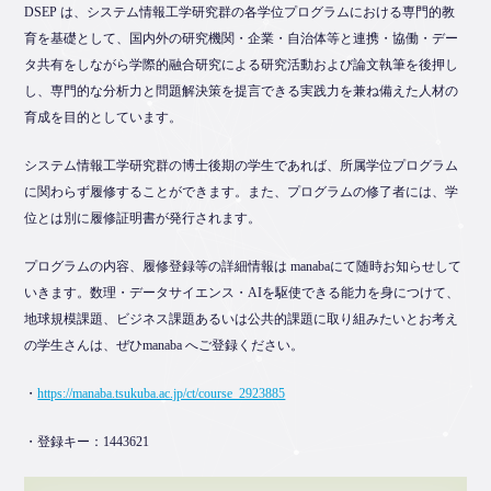
DSEP は、システム情報工学研究群の各学位プログラムにおける専門的教
育を基礎として、国内外の研究機関・企業・自治体等と連携・協働・デー
タ共有をしながら学際的融合研究による研究活動および論文執筆を後押し
し、専門的な分析力と問題解決策を提言できる実践力を兼ね備えた人材の
育成を目的としています。
システム情報工学研究群の博士後期の学生であれば、所属学位プログラム
に関わらず履修することができます。また、プログラムの修了者には、学
位とは別に履修証明書が発行されます。
プログラムの内容、履修登録等の詳細情報は manabaにて随時お知らせして
いきます。数理・データサイエンス・AIを駆使できる能力を身につけて、
地球規模課題、ビジネス課題あるいは公共的課題に取り組みたいとお考え
の学生さんは、ぜひmanaba へご登録ください。
・
https://manaba.tsukuba.ac.jp/ct/course_2923885
・登録キー：1443621