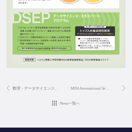
数理・データサイエンス・AI（MDA）教育推進室がオープン！
MDA International Seminar Series #1 The Joint international seminar on Location-Based Big Data in Urban Planningを開催しました
News一覧へ